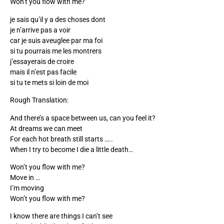
Won’t you flow with me?
je sais qu’il y a des choses dont
je n’arrive pas a voir
car je suis aveuglee par ma foi
si tu pourrais me les montrers
j’essayerais de croire
mais il n’est pas facile
si tu te mets si loin de moi
Rough Translation:
And there’s a space between us, can you feel it?
At dreams we can meet
For each hot breath still starts …..
When I try to become I die a little death…
Won’t you flow with me?
Move in …
I’m moving
Won’t you flow with me?
I know there are things I can’t see