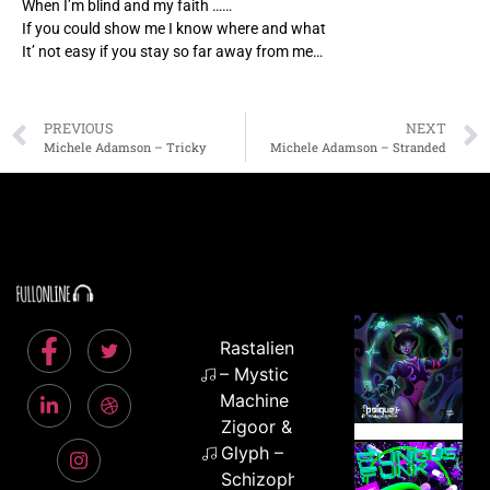
When I’m blind and my faith ……
If you could show me I know where and what
It’ not easy if you stay so far away from me…
PREVIOUS
NEXT
Michele Adamson – Tricky
Michele Adamson – Stranded
Rastaliens
– Mystic
Machine
Zigoor &
Glyph –
Schizophrenia