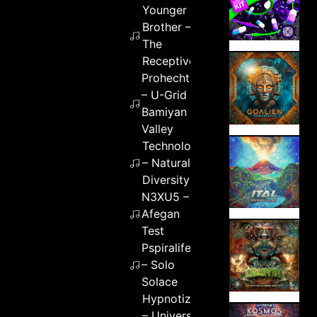
Younger
Brother –
The
Receptive
Prohecht
– U-Grid
Bamiyan
Valley
Technology
– Natural
Diversity
N3XU5 –
Afegan
Test
Pspiralife
– Solo
Solace
Hypnotizer
– Universal