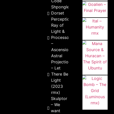
Code
Shpongle –
Dorset
Perception
Ray of
Light &
Processor
–
Ascension
Astral
Projection
– Let
There Be
Light
(2023
rmx)
Skulptor
– We
want