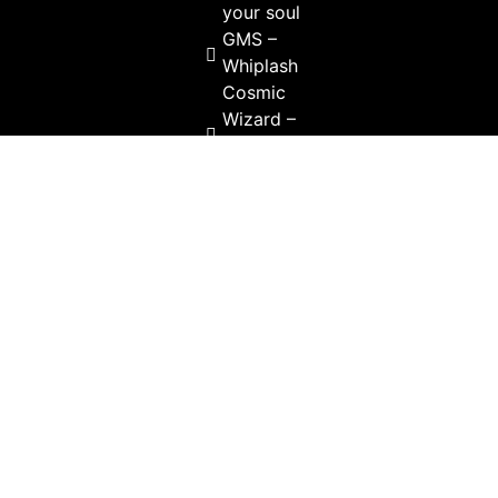
your soul
GMS –
Whiplash
Cosmic
Wizard –
La
Visión
©2024. All Rights Reserved.
Desenvolvido por: