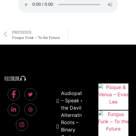
PREVIOUS
Fungus Funk – To the Future
Audiopathik
– Speak of
the Devil
Alternative
Roots –
Binary